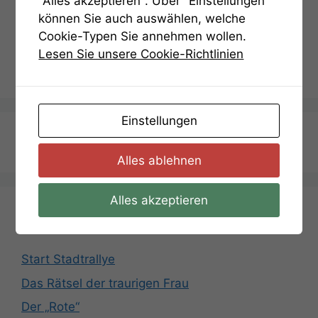
"Alles akzeptieren". Über "Einstellungen"
können Sie auch auswählen, welche
Kategorien
Hinweise
Cookie-Typen Sie annehmen wollen.
Aufgabe 01: Hinweis 1
Lesen Sie unsere Cookie-Richtlinien
Aufgabe 01: Lösung
Einstellungen
Termin Anfragen
Alles ablehnen
Alles akzeptieren
Aufgabenliste
Start Stadtrallye
Das Rätsel der traurigen Frau
Der „Rote“