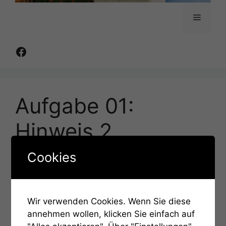
Menü
Facebook
Aufgabe 01:
Hinweis 2
Cookies
September 13, 2022
von
admin
Um das Rätsel zu lösen, müsst ihr die
dazugehörende Inschrift verwenden. Und
Wir verwenden Cookies. Wenn Sie diese
achtet unbedingt auf die Großschreibung.
annehmen wollen, klicken Sie einfach auf