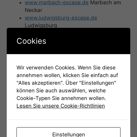
www.marbach-escape.de
Marbach am
Neckar
www.ludwigsburg-escape.de
Ludwigsburg
www.fuessen-escape.de
Füssen im
Cookies
Allgäu
www.waiblingen-escape.de
Waiblingen
www.weilderstadt-escape.de
Weil der
Stadt
Wir verwenden Cookies. Wenn Sie diese
www.stadtrallye-ludwigsburg.de
annehmen wollen, klicken Sie einfach auf
Ludwigsburg
"Alles akzeptieren". Über "Einstellungen"
www.arcanum-escape.de
können Sie auch auswählen, welche
www.geocache-ludwigsburg.de
Cookie-Typen Sie annehmen wollen.
Ludwigsburg
Lesen Sie unsere Cookie-Richtlinien
https://www.kayak.de/
Viele weitere
coole Events
https://www.facebook.com/lberotisch
Ludwigsburg
Einstellungen