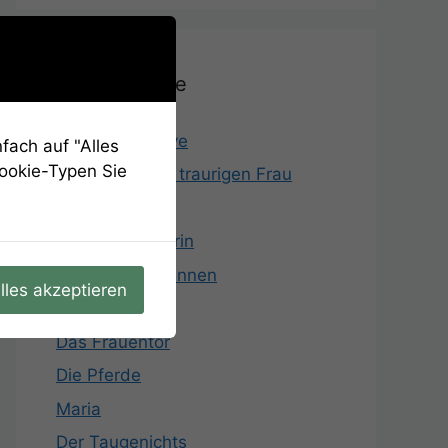
Aufgabenliste
Start Stadtrallye
fach auf "Alles
Cookie-Typen Sie
Das Rätsel der traurigen Frau
Der „Rote“
Die Cellospielerin
Der Martinsbrunnen
lles akzeptieren
Mariensäule
Das Frauentor
Die Pferde
Maria
Der Taugenichts