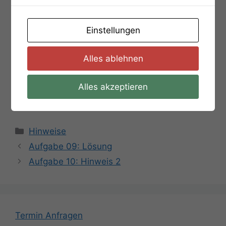
Einstellungen
Alles ablehnen
Alles akzeptieren
Kategorien
Hinweise
Aufgabe 09: Lösung
Aufgabe 10: Hinweis 2
Termin Anfragen