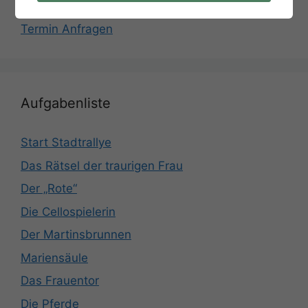
Termin Anfragen
Aufgabenliste
Start Stadtrallye
Das Rätsel der traurigen Frau
Der „Rote“
Die Cellospielerin
Der Martinsbrunnen
Mariensäule
Das Frauentor
Die Pferde