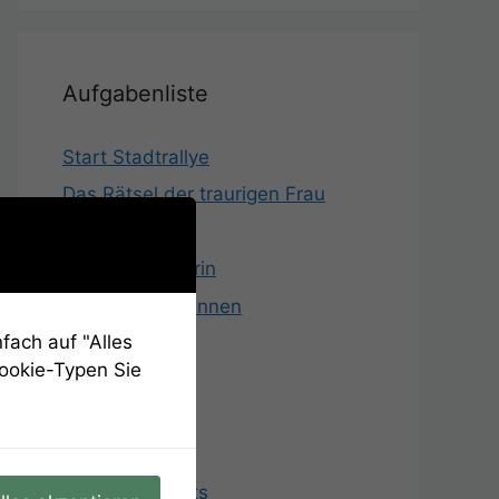
Aufgabenliste
Start Stadtrallye
Das Rätsel der traurigen Frau
Der „Rote“
Die Cellospielerin
Der Martinsbrunnen
fach auf "Alles
Mariensäule
Cookie-Typen Sie
Das Frauentor
Die Pferde
Maria
Der Taugenichts