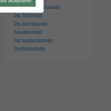
lles akzeptieren
Das Magische Quadrat
Der Totenkopf
Die Vertriebenen
Spuckbrunnen
Der lustige Brunnen
Die Korbschelle