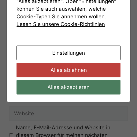
"Alles akzeptieren". Über "Einstellungen"
Kommentar
können Sie auch auswählen, welche
Cookie-Typen Sie annehmen wollen.
Lesen Sie unsere Cookie-Richtlinien
Einstellungen
Alles ablehnen
Name
Alles akzeptieren
E-
Mail-
Adresse
Website
Name, E-Mail-Adresse und Website in
diesem Browser für meinen nächsten