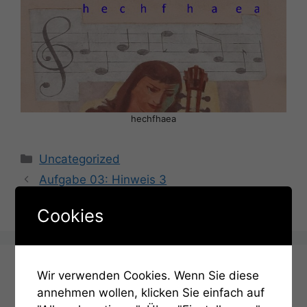
hechfhaea
Kategorien
Uncategorized
Aufgabe 03: Hinweis 3
Aufgabe 04: Hinweis 1
Cookies
Schreibe einen Kommentar
Wir verwenden Cookies. Wenn Sie diese
annehmen wollen, klicken Sie einfach auf